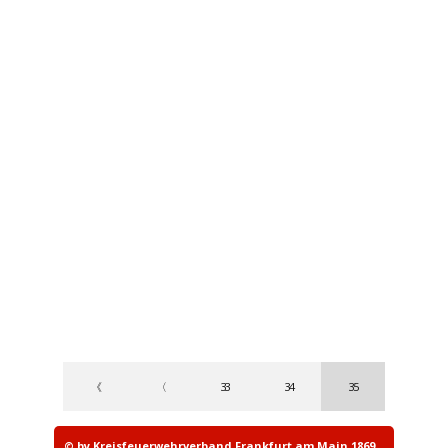
《
〈
33
34
35
© by Kreisfeuerwehrverband Frankfurt am Main 1869