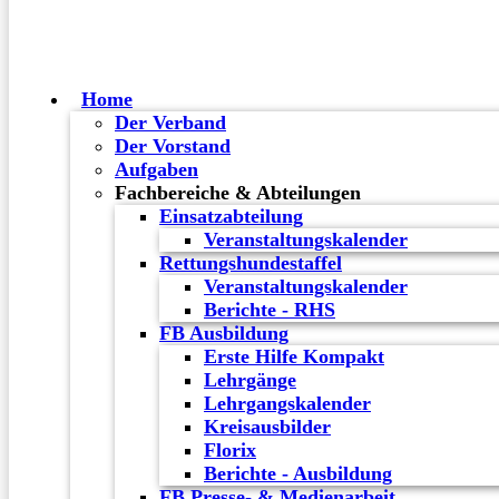
Home
Der Verband
Der Vorstand
Aufgaben
Fachbereiche & Abteilungen
Einsatzabteilung
Veranstaltungskalender
Rettungshundestaffel
Veranstaltungskalender
Berichte - RHS
FB Ausbildung
Erste Hilfe Kompakt
Lehrgänge
Lehrgangskalender
Kreisausbilder
Florix
Berichte - Ausbildung
FB Presse- & Medienarbeit