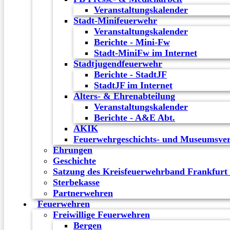
Veranstaltungskalender
Stadt-Minifeuerwehr
Veranstaltungskalender
Berichte - Mini-Fw
Stadt-MiniFw im Internet
Stadtjugendfeuerwehr
Berichte - StadtJF
StadtJF im Internet
Alters- & Ehrenabteilung
Veranstaltungskalender
Berichte - A&E Abt.
AKIK
Feuerwehrgeschichts- und Museumsver
Ehrungen
Geschichte
Satzung des Kreisfeuerwehrband Frankfurt
Sterbekasse
Partnerwehren
Feuerwehren
Freiwillige Feuerwehren
Bergen