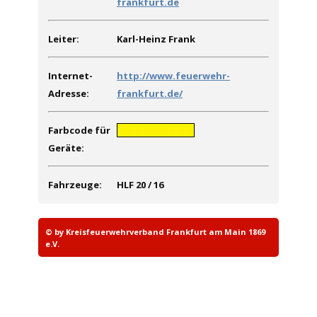
frankfurt.de
Leiter:
Karl-Heinz Frank
Internet-
http://www.feuerwehr-
Adresse:
frankfurt.de/
Farbcode für
MMMMMMMMM
Geräte:
Fahrzeuge:
HLF 20 / 16
© by Kreisfeuerwehrverband Frankfurt am Main 1869
e.V.