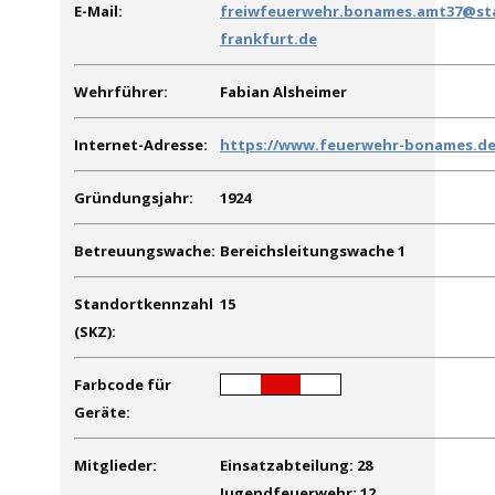
E-Mail:
freiwfeuerwehr.bonames.amt37@st
frankfurt.de
Wehrführer:
Fabian Alsheimer
Internet-Adresse:
https://www.feuerwehr-bonames.d
Gründungsjahr:
1924
Betreuungswache:
Bereichsleitungswache 1
Standortkennzahl
15
(SKZ):
Farbcode für
MMM
MMM
MMM
Geräte:
Mitglieder:
Einsatzabteilung: 28
Jugendfeuerwehr: 12