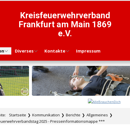
Kreisfeuerwehrverband
Frankfurt am Main 1869
e.V.
on
Diverses
Kontakte
Impressum
eite:
Startseite
❯
Kommunikation
❯
Berichte
❯
Allgemeines
❯
feuerwehrverbandstag 2025 - Presseinformationsmappe ***