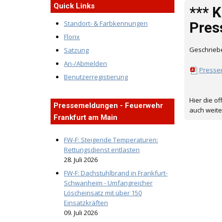
Quick Links
*** 
Standort- & Farbkennungen
Pres
Florix
Geschrieb
Satzung
An-/Abmelden
Presse
Benutzerregistierung
Hier die o
Pressemeldungen - Feuerwehr
auch weit
Frankfurt am Main
FW-F: Steigende Temperaturen:
Rettungsdienst entlasten
28. Juli 2026
FW-F: Dachstuhlbrand in Frankfurt-
Schwanheim - Umfangreicher
Löscheinsatz mit über 150
Einsatzkräften
09. Juli 2026