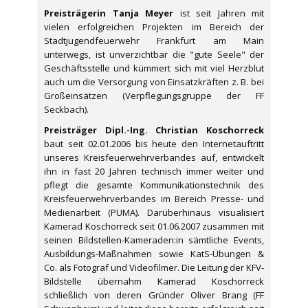
Preisträgerin Tanja Meyer
ist seit Jahren mit
vielen erfolgreichen Projekten im Bereich der
Stadtjugendfeuerwehr Frankfurt am Main
unterwegs, ist unverzichtbar die "gute Seele" der
Geschäftsstelle und kümmert sich mit viel Herzblut
auch um die Versorgung von Einsatzkräften z. B. bei
Großeinsätzen (Verpflegungsgruppe der FF
Seckbach).
Preisträger Dipl.-Ing. Christian Koschorreck
baut seit 02.01.2006 bis heute den Internetauftritt
unseres Kreisfeuerwehrverbandes auf, entwickelt
ihn in fast 20 Jahren technisch immer weiter und
pflegt die gesamte Kommunikationstechnik des
Kreisfeuerwehrverbandes im Bereich Presse- und
Medienarbeit (PUMA). Darüberhinaus visualisiert
Kamerad Koschorreck seit 01.06.2007 zusammen mit
seinen Bildstellen-Kameraden:in sämtliche Events,
Ausbildungs-Maßnahmen sowie KatS-Übungen &
Co. als Fotograf und Videofilmer. Die Leitung der KFV-
Bildstelle übernahm Kamerad Koschorreck
schließlich von deren Gründer Oliver Brang (FF