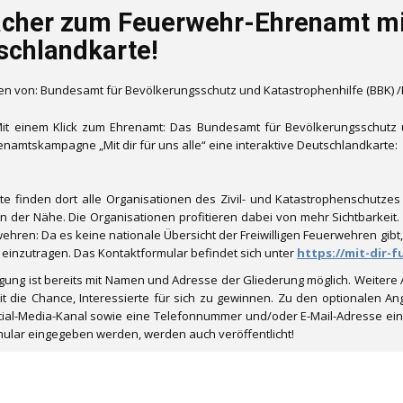
acher zum Feuerwehr-Ehrenamt mit
schlandkarte!
en von: Bundesamt für Bevölkerungsschutz und Katastrophenhilfe (BBK)
it einem Klick zum Ehrenamt: Das Bundesamt für Bevölkerungsschutz u
enamtskampagne „Mit dir für uns alle“ eine interaktive Deutschlandkarte:
rte finden dort alle Organisationen des Zivil- und Katastrophenschutze
n der Nähe. Die Organisationen profitieren dabei von mehr Sichtbarkeit. 
ehren: Da es keine nationale Übersicht der Freiwilligen Feuerwehren gibt
e einzutragen. Das Kontaktformular befindet sich unter
https://mit-dir-f
agung ist bereits mit Namen und Adresse der Gliederung möglich. Weitere 
t die Chance, Interessierte für sich zu gewinnen. Zu den optionalen A
cial-Media-Kanal sowie eine Telefonnummer und/oder E-Mail-Adresse eine
mular eingegeben werden, werden auch veröffentlicht!