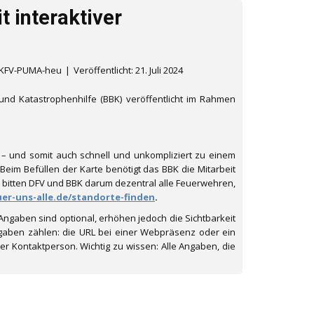
 interaktiver
 /KFV-PUMA-heu
Veröffentlicht: 21. Juli 2024
nd Katastrophenhilfe (BBK) veröffentlicht im Rahmen
s – und somit auch schnell und unkompliziert zu einem
Beim Befüllen der Karte benötigt das BBK die Mitarbeit
, bitten DFV und BBK darum dezentral alle Feuerwehren,
uer-uns-alle.de/standorte-finden
.
Angaben sind optional, erhöhen jedoch die Sichtbarkeit
ngaben zählen: die URL bei einer Webpräsenz oder ein
r Kontaktperson. Wichtig zu wissen: Alle Angaben, die