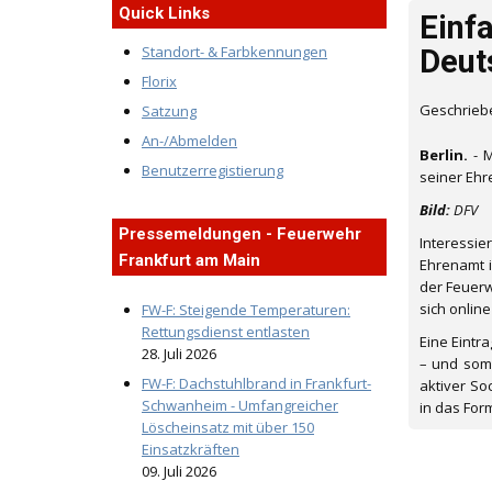
Quick Links
Einf
Standort- & Farbkennungen
Deut
Florix
Geschrieb
Satzung
An-/Abmelden
Berlin.
- M
Benutzerregistierung
seiner Ehr
Bild:
DFV
Pressemeldungen - Feuerwehr
Interessie
Frankfurt am Main
Ehrenamt i
der Feuerw
sich onlin
FW-F: Steigende Temperaturen:
Rettungsdienst entlasten
Eine Eintr
28. Juli 2026
– und somi
FW-F: Dachstuhlbrand in Frankfurt-
aktiver So
Schwanheim - Umfangreicher
in das For
Löscheinsatz mit über 150
Einsatzkräften
09. Juli 2026