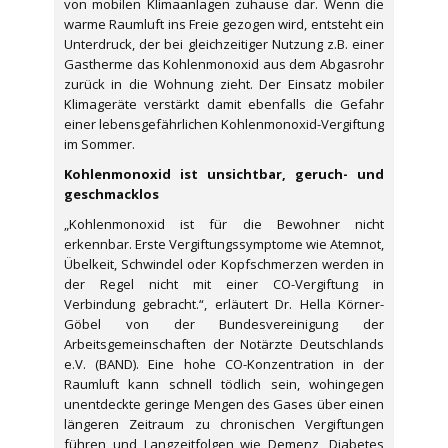
von mobilen Klimaanlagen zuhause dar. Wenn die
warme Raumluft ins Freie gezogen wird, entsteht ein
Unterdruck, der bei gleichzeitiger Nutzung z.B. einer
Gastherme das Kohlenmonoxid aus dem Abgasrohr
zurück in die Wohnung zieht. Der Einsatz mobiler
Klimageräte verstärkt damit ebenfalls die Gefahr
einer lebensgefährlichen Kohlenmonoxid-Vergiftung
im Sommer.
Kohlenmonoxid ist unsichtbar, geruch- und
geschmacklos
„Kohlenmonoxid ist für die Bewohner nicht
erkennbar. Erste Vergiftungssymptome wie Atemnot,
Übelkeit, Schwindel oder Kopfschmerzen werden in
der Regel nicht mit einer CO-Vergiftung in
Verbindung gebracht.“, erläutert Dr. Hella Körner-
Göbel von der Bundesvereinigung der
Arbeitsgemeinschaften der Notärzte Deutschlands
e.V. (BAND). Eine hohe CO-Konzentration in der
Raumluft kann schnell tödlich sein, wohingegen
unentdeckte geringe Mengen des Gases über einen
längeren Zeitraum zu chronischen Vergiftungen
führen und Langzeitfolgen wie Demenz, Diabetes