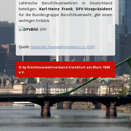
zahlreiche Berufsfeuerwehren in Deutschland
beteiligen.
Karl-Heinz Frank
,
DFV-Vizepräsident
für die Bundesgruppe Berufsfeuerwehr, gibt einen
wichtigen Einblick.
Bild:
DFV
Quelle:
Deutscher Feuerwehrverband e. V. (DFV)
© by Kreisfeuerwehrverband Frankfurt am Main 1869
e.V.