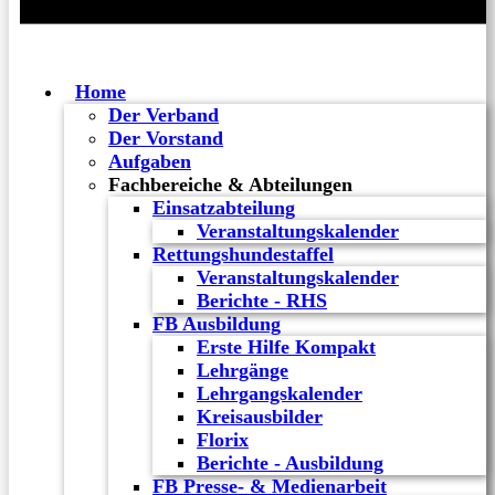
Home
Der Verband
Der Vorstand
Aufgaben
Fachbereiche & Abteilungen
Einsatzabteilung
Veranstaltungskalender
Rettungshundestaffel
Veranstaltungskalender
Berichte - RHS
FB Ausbildung
Erste Hilfe Kompakt
Lehrgänge
Lehrgangskalender
Kreisausbilder
Florix
Berichte - Ausbildung
FB Presse- & Medienarbeit