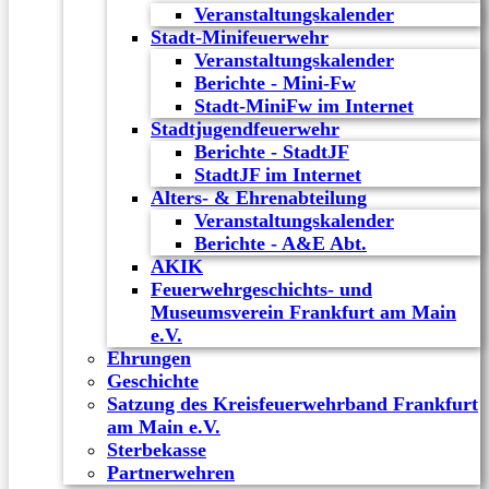
Veranstaltungskalender
Stadt-Minifeuerwehr
Veranstaltungskalender
Berichte - Mini-Fw
Stadt-MiniFw im Internet
Stadtjugendfeuerwehr
Berichte - StadtJF
StadtJF im Internet
Alters- & Ehrenabteilung
Veranstaltungskalender
Berichte - A&E Abt.
AKIK
Feuerwehrgeschichts- und
Museumsverein Frankfurt am Main
e.V.
Ehrungen
Geschichte
Satzung des Kreisfeuerwehrband Frankfurt
am Main e.V.
Sterbekasse
Partnerwehren