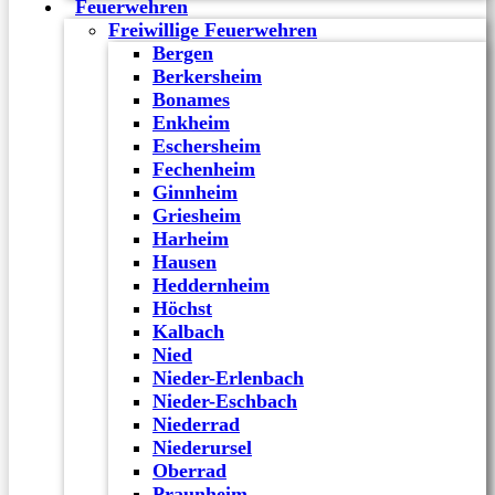
Feuerwehren
Freiwillige Feuerwehren
Bergen
Berkersheim
Bonames
Enkheim
Eschersheim
Fechenheim
Ginnheim
Griesheim
Harheim
Hausen
Heddernheim
Höchst
Kalbach
Nied
Nieder-Erlenbach
Nieder-Eschbach
Niederrad
Niederursel
Oberrad
Praunheim