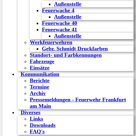
Außenstelle
Feuerwache 4
Außenstelle
Feuerwache 40
Feuerwache 41
Außenstelle
Werkfeuerwehren
Gebr. Schmidt Druckfarben
Standort- und Farbkennungen
Fahrzeuge
Einsätze
Kommunikation
Berichte
Termine
Archiv
Pressemeldungen - Feuerwehr Frankfurt
am Main
Diverses
Links
Downloads
FAQ's