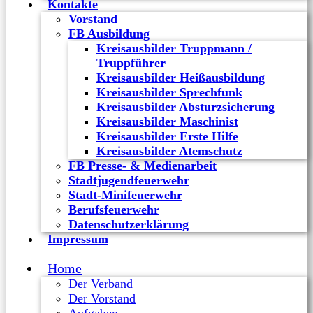
Kontakte
Vorstand
FB Ausbildung
Kreisausbilder Truppmann /
Truppführer
Kreisausbilder Heißausbildung
Kreisausbilder Sprechfunk
Kreisausbilder Absturzsicherung
Kreisausbilder Maschinist
Kreisausbilder Erste Hilfe
Kreisausbilder Atemschutz
FB Presse- & Medienarbeit
Stadtjugendfeuerwehr
Stadt-Minifeuerwehr
Berufsfeuerwehr
Datenschutzerklärung
Impressum
Home
Der Verband
Der Vorstand