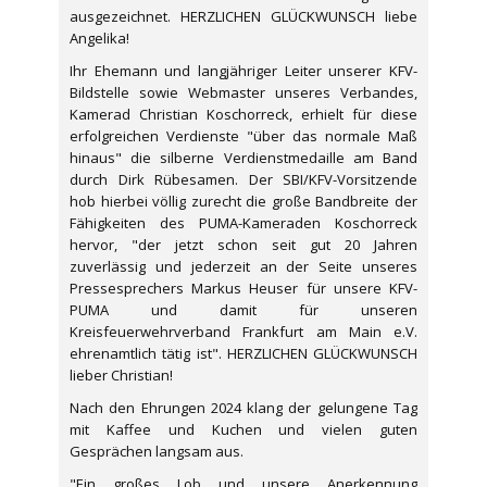
ausgezeichnet. HERZLICHEN GLÜCKWUNSCH liebe
Angelika!
Ihr Ehemann und langjähriger Leiter unserer KFV-
Bildstelle sowie Webmaster unseres Verbandes,
Kamerad Christian Koschorreck, erhielt für diese
erfolgreichen Verdienste "über das normale Maß
hinaus" die silberne Verdienstmedaille am Band
durch Dirk Rübesamen. Der SBI/KFV-Vorsitzende
hob hierbei völlig zurecht die große Bandbreite der
Fähigkeiten des PUMA-Kameraden Koschorreck
hervor, "der jetzt schon seit gut 20 Jahren
zuverlässig und jederzeit an der Seite unseres
Pressesprechers Markus Heuser für unsere KFV-
PUMA und damit für unseren
Kreisfeuerwehrverband Frankfurt am Main e.V.
ehrenamtlich tätig ist". HERZLICHEN GLÜCKWUNSCH
lieber Christian!
Nach den Ehrungen 2024 klang der gelungene Tag
mit Kaffee und Kuchen und vielen guten
Gesprächen langsam aus.
"Ein großes Lob und unsere Anerkennung