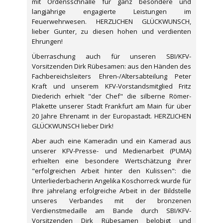
mit Ordensschnalle für ganz besondere und
langjährige engagierte Leistungen im
Feuerwehrwesen. HERZLICHEN GLÜCKWUNSCH,
lieber Gunter, zu diesen hohen und verdienten
Ehrungen!
Überraschung auch für unseren SBI/KFV-
Vorsitzenden Dirk Rübesamen: aus den Händen des
Fachbereichsleiters Ehren-/Altersabteilung Peter
Kraft und unserem KFV-Vorstandsmitglied Fritz
Diederich erhielt "der Chef" die silberne Römer-
Plakette unserer Stadt Frankfurt am Main für über
20 Jahre Ehrenamt in der Europastadt. HERZLICHEN
GLÜCKWUNSCH lieber Dirk!
Aber auch eine Kameradin und ein Kamerad aus
unserer KFV-Presse- und Medienarbeit (PUMA)
erhielten eine besondere Wertschätzung ihrer
"erfolgreichen Arbeit hinter den Kulissen": die
Unterliederbacherin Angelika Koschorreck wurde für
Ihre jahrelang erfolgreiche Arbeit in der Bildstelle
unseres Verbandes mit der bronzenen
Verdienstmedaille am Bande durch SBI/KFV-
Vorsitzenden Dirk Rübesamen belobigt und